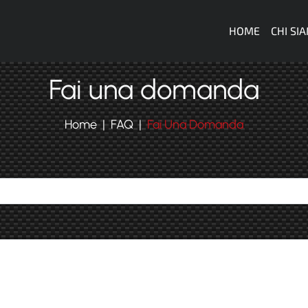
Navigazi
HOME
CHI SI
Fai una domanda
Home
FAQ
Fai Una Domanda