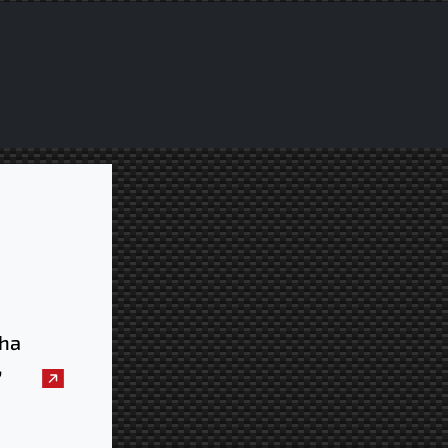
 ha
,
è il
aio