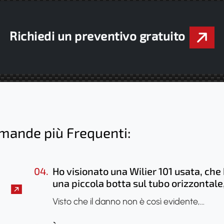
Richiedi un preventivo gratuito
omande più Frequenti:
04.
Ho visionato una Wilier 101 usata, che
una piccola botta sul tubo orizzontale
sembra che sia saltato solo lo smalto, 
Visto che il danno non è così evidente,…
caso di farla vedere? Si potrebbe fare
una radiografia per verificare se il tel