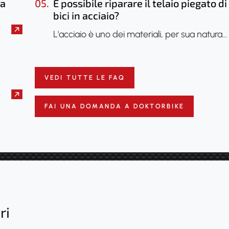
la
05.
È possibile riparare il telaio piegato d
ha subito danni?
bici in acciaio?
L'acciaio è uno dei materiali, per sua natura…
VEDI TUTTE LE FAQ
FAI UNA DOMANDA A DOKTORBIKE
ri