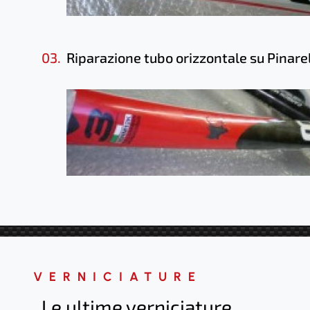
03.
Riparazione tubo orizzontale su Pinare
VERNICIATURE
Le ultime verniciature