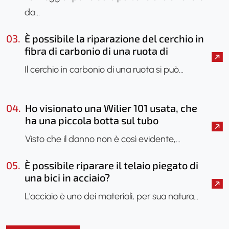
da…
03.
È possibile la riparazione del cerchio in
fibra di carbonio di una ruota di
bicicletta?
Il cerchio in carbonio di una ruota si può…
04.
Ho visionato una Wilier 101 usata, che
ha una piccola botta sul tubo
orizzontale, sembra che sia saltato
Visto che il danno non è così evidente,…
solo lo smalto, è il caso di farla vedere?
Si potrebbe fare una radiografia per
05.
È possibile riparare il telaio piegato di
verificare se il telaio ha subito danni?
una bici in acciaio?
L'acciaio è uno dei materiali, per sua natura…