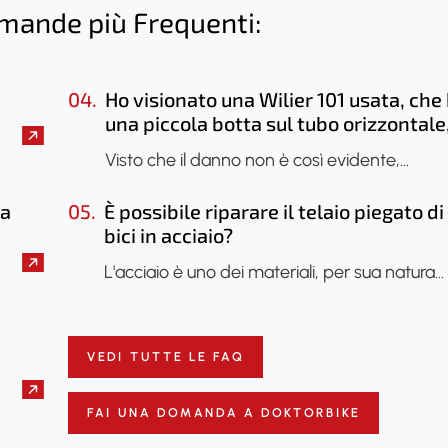
omande più Frequenti:
04.
Ho visionato una Wilier 101 usata, che
una piccola botta sul tubo orizzontale
sembra che sia saltato solo lo smalto, 
Visto che il danno non è così evidente,…
caso di farla vedere? Si potrebbe fare
una radiografia per verificare se il tel
la
05.
È possibile riparare il telaio piegato d
ha subito danni?
bici in acciaio?
L'acciaio è uno dei materiali, per sua natura…
VEDI TUTTE LE FAQ
FAI UNA DOMANDA A DOKTORBIKE