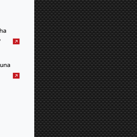
 ha
,
è il
aio
i una