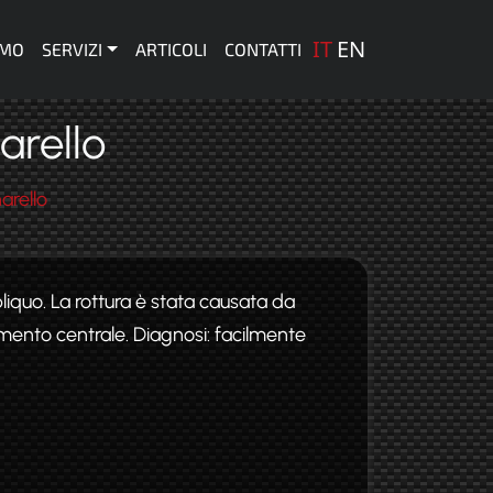
one principale
IT
EN
AMO
SERVIZI
ARTICOLI
CONTATTI
arello
arello
bliquo. La rottura è stata causata da
imento centrale. Diagnosi: facilmente