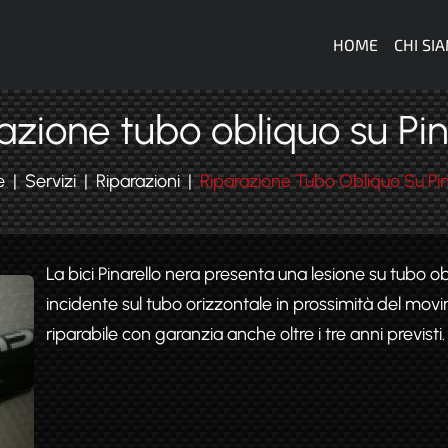
Navigazi
HOME
CHI SI
azione tubo obliquo su Pin
e
Servizi
Riparazioni
Riparazione Tubo Obliquo Su Pin
La bici Pinarello nera presenta una lesione su tubo o
incidente sul tubo orizzontale in prossimità del mov
riparabile con garanzia anche oltre i tre anni previsti.