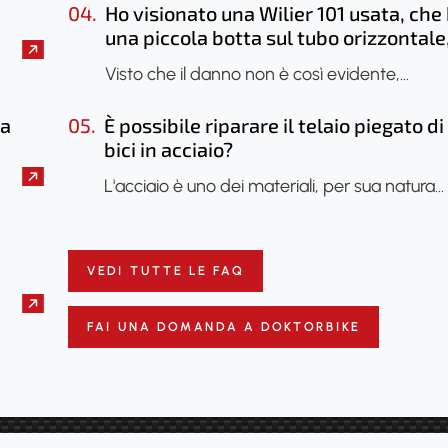
04.
Ho visionato una Wilier 101 usata, che
una piccola botta sul tubo orizzontale
sembra che sia saltato solo lo smalto, 
Visto che il danno non è così evidente,…
caso di farla vedere? Si potrebbe fare
una radiografia per verificare se il tel
la
05.
È possibile riparare il telaio piegato d
ha subito danni?
bici in acciaio?
L'acciaio è uno dei materiali, per sua natura…
VEDI TUTTE LE FAQ
FAI UNA DOMANDA A DOKTORBIKE