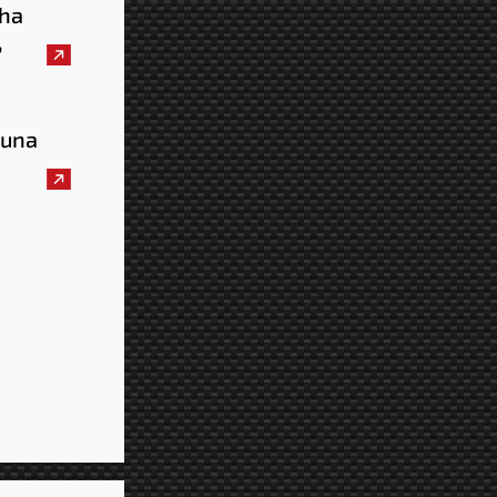
 ha
,
è il
aio
i una