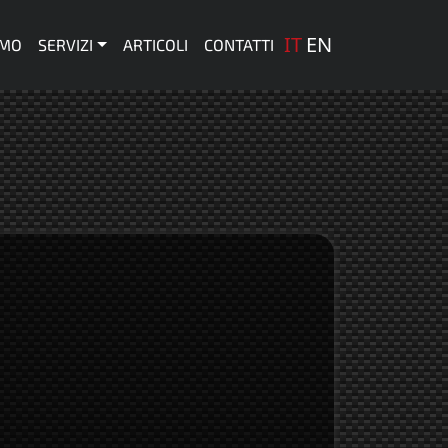
one principale
IT
EN
AMO
SERVIZI
ARTICOLI
CONTATTI