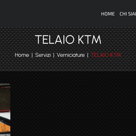
Navigazi
HOME
CHI SI
TELAIO KTM
Home
Servizi
Verniciature
TELAIO KTM