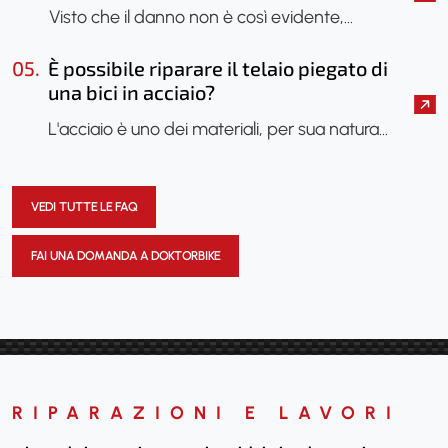
orizzontale, sembra che sia saltato
Visto che il danno non è così evidente,…
solo lo smalto, è il caso di farla vedere?
Si potrebbe fare una radiografia per
05.
È possibile riparare il telaio piegato di
verificare se il telaio ha subito danni?
una bici in acciaio?
L'acciaio è uno dei materiali, per sua natura…
VEDI TUTTE LE FAQ
FAI UNA DOMANDA A DOKTORBIKE
RIPARAZIONI E LAVORI